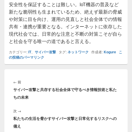
安全性を保証することは難しい。IoT機器の普及など
新たな脆弱性も生まれているため、絶えず最新の脅威
や対策に目を向け、運用の見直しと社会全体での情報
共有・連携が重要となる。インターネットに依存した
現代社会では、日常的な注意と不断の対策こそが自ら
と社会を守る唯一の道であると言える。
カテゴリー:
IT
、
サイバー攻撃
タグ:
ネットワーク
作成者:
Kogure
こ
の投稿のパーマリンク
投
稿
前
←
前
ナ
サイバー攻撃と共存する社会全体で守るべき情報技術と私た
の
ビ
ちの未来
投
ゲ
稿:
ー
次
次
→
シ
私たちの生活を脅かすサイバー攻撃と日常化するリスクへの
の
ョ
備え
投
ン