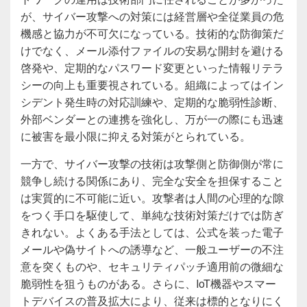
が、サイバー攻撃への対策には経営層や全従業員の危
機感と協力が不可欠になっている。技術的な防御策だ
けでなく、メール添付ファイルの安易な開封を避ける
啓発や、定期的なパスワード変更といった情報リテラ
シーの向上も重要視されている。組織によってはイン
シデント発生時の対応訓練や、定期的な脆弱性診断、
外部ベンダーとの連携を強化し、万が一の際にも迅速
に被害を最小限に抑える対策がとられている。
一方で、サイバー攻撃の技術は攻撃側と防御側が常に
競争し続ける関係にあり、完全な安全を担保すること
は実質的に不可能に近い。攻撃者は人間の心理的な隙
をつく手口を駆使して、単純な技術対策だけでは防ぎ
きれない。よくある手法としては、公式を装った電子
メールや偽サイトへの誘導など、一般ユーザーの不注
意を突くものや、セキュリティパッチ適用前の微細な
脆弱性を狙うものがある。さらに、IoT機器やスマー
トデバイスの普及拡大により、従来は標的となりにく