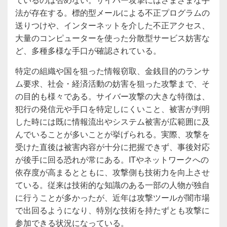
法が存在する。標的型メールによる不正プログラムの
送りつけや、インターネットを介した不正アクセス、
大量のコンピューターを使った分散型サービス妨害な
ど、多種多様な手口が確認されている。
特定の組織や国を狙った情報窃取、金銭目的のランサ
ム要求、社会・経済活動の妨害を狙った攻撃まで、そ
の目的も様々である。サイバー攻撃の大きな特徴は、
犯行の発信元や手口を特定しにくいこと、被害が判明
した時には既に情報流出やシステム被害が広範囲に及
んでいることが多いことが挙げられる。実際、攻撃を
受けた直後は被害内容が十分に把握できず、事後対応
が後手に回る恐れが常にある。ITやネットワークへの
依存度が高まるとともに、攻撃側も技術力を向上させ
ている。従来は技術的な知識のある一部の人物が独自
に行うことが多かったが、近年は攻撃ツールが闇市場
で出回るようになり、特別な技術を持たずとも攻撃に
参加できる状況になっている。