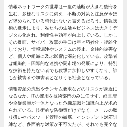
情報ネットワークの世界は一度の油断が大きな後悔を
生む。多様なリスクに備え、不断の対策と注意が今ほ
ど求められている時代はないと言えるだろう。情報技
術の進歩により、私たちの生活やビジネスは大きくデ
ジタル化され、利便性や効率が向上している。しかし
その反面、サイバー攻撃の手口は年々巧妙化・複雑化
しており、情報漏洩やシステムの停止、金銭的被害な
ど、個人や組織に及ぶ影響は深刻化している。攻撃者
は組織的・国際的な連携や闇市場の発展により、特別
な技術を持たない者でも攻撃に加担しやすくなり、誰
もが被害者や加害者となりうる社会となっている。
情報資産の流出やランサム要求などのリスクが身近に
なるなか、ITの運用を技術部門のみに任せず、経営層
や全従業員が一体となった危機意識と知識向上が求め
られている。技術的な防御策だけでなく、メールの取
り扱いやパスワード管理の徹底、インシデント対応訓
練など、多面的な対策が不可欠だが、それでも完全な