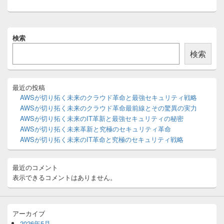
稿:
メ
検索
イ
ン
検索
サ
イ
ド
バ
最近の投稿
ー
AWSが切り拓く未来のクラウド革命と最強セキュリティ戦略
ウ
AWSが切り拓く未来のクラウド革命最前線とその驚異の実力
ィ
AWSが切り拓く未来のIT革新と最強セキュリティの秘密
ジ
AWSが切り拓く未来革新と究極のセキュリティ革命
ェ
ッ
AWSが切り拓く未来のIT革命と究極のセキュリティ戦略
ト
エ
リ
最近のコメント
ア
表示できるコメントはありません。
アーカイブ
2026年5月