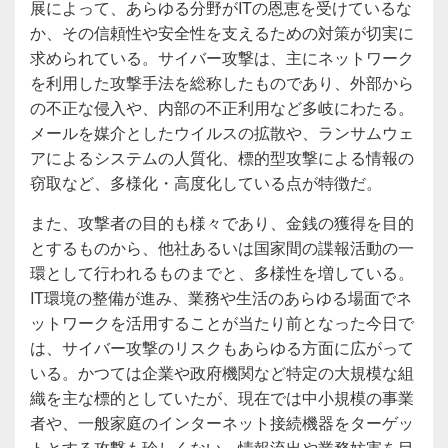
展によって、あらゆる分野がITの恩恵を受けているな
か、その信頼性や安全性を支えるための対策が切実に
求められている。サイバー攻撃は、主にネットワーク
を利用した攻撃手法を総称したものであり、外部から
の不正な侵入や、内部の不正利用など多岐にわたる。
メールを媒介としたウイルスの拡散や、ランサムウェ
アによるシステムの人質化、標的型攻撃による情報の
窃取など、多様化・高度化している点が特徴だ。
また、攻撃者の目的も様々であり、金銭の獲得を目的
とするものから、他社あるいは国家間の諜報活動の一
環として行われるものまでと、多様性を増している。
IT環境の整備が進み、業務や生活のあらゆる場面でネ
ットワークを活用することが当たり前となった今日で
は、サイバー攻撃のリスクもあらゆる方面に広がって
いる。かつては企業や政府機関など特定の大規模な組
織を主な標的としていたが、現在では中小規模の事業
者や、一般家庭のインターネット接続機器をターゲッ
トとする攻撃も珍しくない。情報流出や業務妨害を目