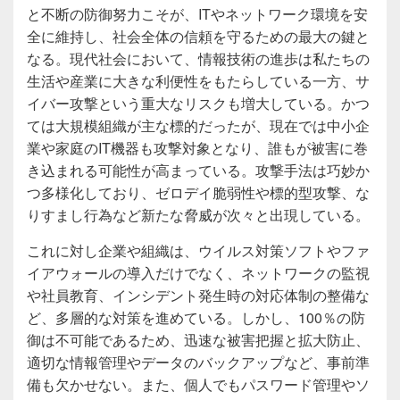
と不断の防御努力こそが、ITやネットワーク環境を安
全に維持し、社会全体の信頼を守るための最大の鍵と
なる。現代社会において、情報技術の進歩は私たちの
生活や産業に大きな利便性をもたらしている一方、サ
イバー攻撃という重大なリスクも増大している。かつ
ては大規模組織が主な標的だったが、現在では中小企
業や家庭のIT機器も攻撃対象となり、誰もが被害に巻
き込まれる可能性が高まっている。攻撃手法は巧妙か
つ多様化しており、ゼロデイ脆弱性や標的型攻撃、な
りすまし行為など新たな脅威が次々と出現している。
これに対し企業や組織は、ウイルス対策ソフトやファ
イアウォールの導入だけでなく、ネットワークの監視
や社員教育、インシデント発生時の対応体制の整備な
ど、多層的な対策を進めている。しかし、100％の防
御は不可能であるため、迅速な被害把握と拡大防止、
適切な情報管理やデータのバックアップなど、事前準
備も欠かせない。また、個人でもパスワード管理やソ