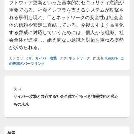
フトウェア更新といった基本的なセキュリティ意識が
重要である。社会インフラを支えるシステムが攻撃さ
れる事例も現れ、ITとネットワークの安全性は社会全
体の信頼や安定に直結している。今後ますます高度化
する脅威に対応していくためには、個人から組織、社
会全体が連携し、絶え間ない意識と対策を重ねる姿勢
が求められる。
カテゴリー:
IT
、
サイバー攻撃
タグ:
ネットワーク
作成者:
Kogure
こ
の投稿のパーマリンク
投
稿
次
次
→
ナ
サイバー攻撃と共存する社会全体で守るべき情報技術と私た
の
ビ
ちの未来
投
ゲ
稿:
ー
シ
ョ
メ
検索