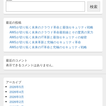
ン
イ
ン
検索
サ
イ
ド
バ
最近の投稿
ー
AWSが切り拓く未来のクラウド革命と最強セキュリティ戦略
ウ
AWSが切り拓く未来のクラウド革命最前線とその驚異の実力
ィ
AWSが切り拓く未来のIT革新と最強セキュリティの秘密
ジ
AWSが切り拓く未来革新と究極のセキュリティ革命
ェ
ッ
AWSが切り拓く未来のIT革命と究極のセキュリティ戦略
ト
エ
リ
最近のコメント
ア
表示できるコメントはありません。
アーカイブ
2026年5月
2026年4月
2026年3月
2026年2月