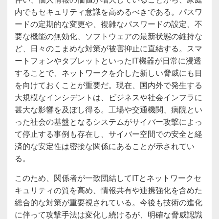
内でもセキュリティ意識を高めるべきである。パスワ
ードの定期的な変更や、複雑なパスワードの設定、不
要な機能の無効化、ソフトウェアの最新状態の維持な
ど、日々のこまめな対策が被害抑止に直結する。スマ
ートフォンやタブレットといったIT機器が日常に浸透
することで、ネットワークを介した新しい脅威にも目
を向けておくことが重要だ。現在、国内外で発生する
大規模なインシデントは、ビジネスや社会インフラに
甚大な影響を及ぼし得る。工場や交通機関、病院とい
った社会の基盤となるシステムがサイバー攻撃によっ
て停止する事例も存在し、サイバー空間での安全と経
済的な安定性は密接な関係にあることが示されてい
る。
このため、関係者が一致団結してITとネットワークセ
キュリティの質を高め、情報共有や連携強化を含めた
総合的な対策が重要視されている。今後も技術の進化
に伴って攻撃手法は変化し続けるが、明確な脅威認識